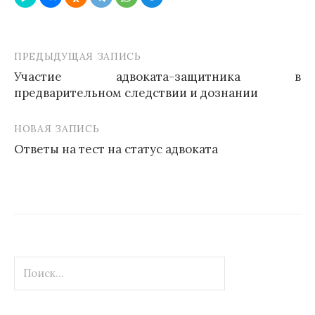
ПРЕДЫДУЩАЯ ЗАПИСЬ
Навигация
Участие адвоката-защитника в
по
предварительном следствии и дознании
записям
НОВАЯ ЗАПИСЬ
Ответы на тест на статус адвоката
Найти: