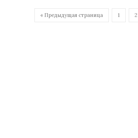
Пагинация
« Предыдущая страница
1
2
записей