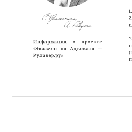
1
с
Информация
о проекте
п
«Экзамен на Адвоката —
Рулавер.ру»
.
п