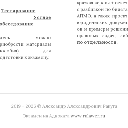
краткая версия + отве
с разбивкой по билет
.
Тестирование
АПМО, а также
проек
2.
Устное
юридических докуме
обеседование
ов и
примеры
решени
правовых задач, ли
Здесь можно
по отдельности
.
риобрести материалы
(пособия) для
одготовки к экзамену.
2019 - 2026 © Александр Александрович Ракута
Экзамен на Адвоката
www.rulawer.ru