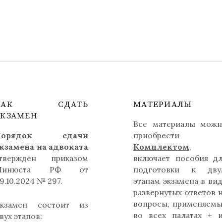
КАК СДАТЬ
МАТЕРИАЛЫ
ЭКЗАМЕН
Все материалы мож
орядок
сдачи
приобрести
кзамена на адвоката
Комплектом
,
твержден приказом
включает пособия д
Минюста РФ от
подготовки к дву
9.10.2024 № 297.
этапам экзамена в ви
развернутых ответов 
вопросы, применяем
кзамен состоит из
во всех палатах + 
вух этапов: