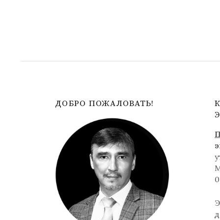
ДОБРО ПОЖАЛОВАТЬ!
П
э
у
0
Э
д