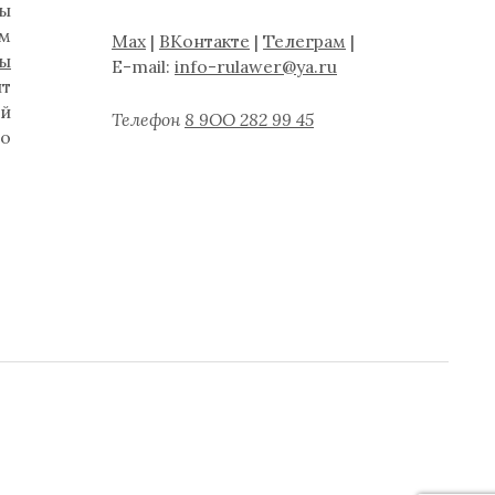
ты
ам
Max
|
ВКонтакте
|
Телеграм
|
ты
E-mail:
info-rulawer@ya.ru
нт
й
Телефон
8 9ОО 282 99 45
бо