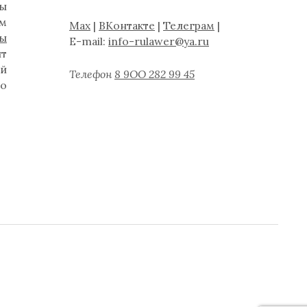
ты
ам
Max
|
ВКонтакте
|
Телеграм
|
ты
E-mail:
info-rulawer@ya.ru
нт
й
Телефон
8 9ОО 282 99 45
бо