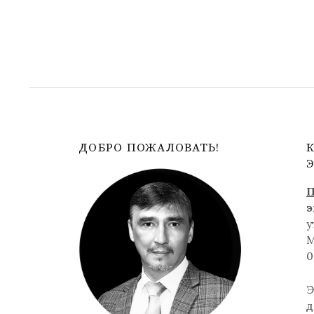
ДОБРО ПОЖАЛОВАТЬ!
П
э
у
0
Э
д