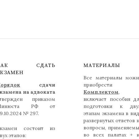
КАК СДАТЬ
МАТЕРИАЛЫ
ЭКЗАМЕН
Все материалы мож
орядок
сдачи
приобрести
кзамена на адвоката
Комплектом
,
твержден приказом
включает пособия д
Минюста РФ от
подготовки к дву
9.10.2024 № 297.
этапам экзамена в ви
развернутых ответов 
вопросы, применяем
кзамен состоит из
во всех палатах + 
вух этапов: