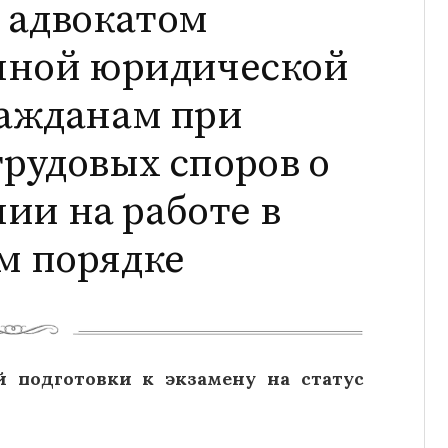
 адвокатом
нной юридической
ажданам при
рудовых споров о
ии на работе в
м порядке
 подготовки к экзамену на статус