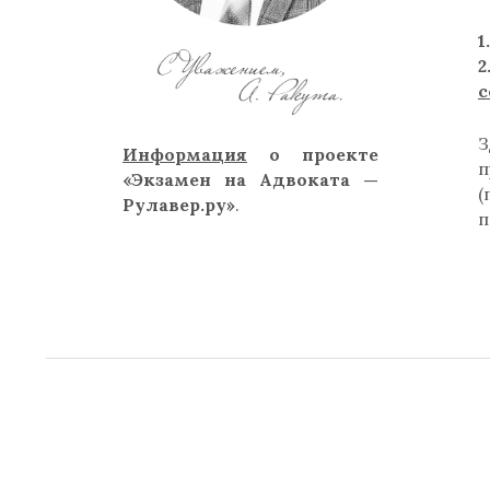
1
с
Информация
о проекте
п
«Экзамен на Адвоката —
Рулавер.ру»
.
п