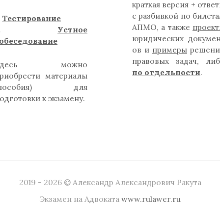
краткая версия + отве
с разбивкой по билет
.
Тестирование
АПМО, а также
проек
2.
Устное
юридических докуме
обеседование
ов и
примеры
решени
правовых задач, ли
Здесь можно
по отдельности
.
риобрести материалы
(пособия) для
одготовки к экзамену.
2019 - 2026 © Александр Александрович Ракута
Экзамен на Адвоката
www.rulawer.ru