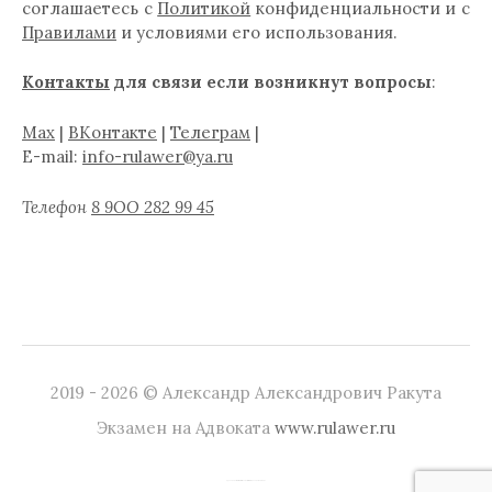
соглашаетесь с
Политикой
конфиденциальности и с
Правилами
и условиями его использования.
Контакты
для связи если возникнут вопросы
:
Max
|
ВКонтакте
|
Телеграм
|
E-mail:
info-rulawer@ya.ru
Телефон
8 9ОО 282 99 45
2019 - 2026 © Александр Александрович Ракута
Экзамен на Адвоката
www.rulawer.ru
|
Сделано на
WordPress
Тема:
Graphy
от Themegraphy