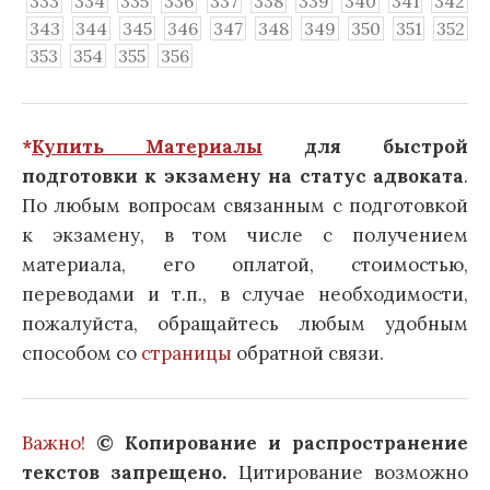
333
334
335
336
337
338
339
340
341
342
343
344
345
346
347
348
349
350
351
352
353
354
355
356
*
Купить Материалы
для быстрой
подготовки к экзамену на статус адвоката
.
По любым вопросам связанным с подготовкой
к экзамену, в том числе с получением
материала, его оплатой, стоимостью,
переводами и т.п., в случае необходимости,
пожалуйста, обращайтесь любым удобным
способом со
страницы
обратной связи.
Важно!
© Копирование и распространение
текстов запрещено.
Цитирование возможно