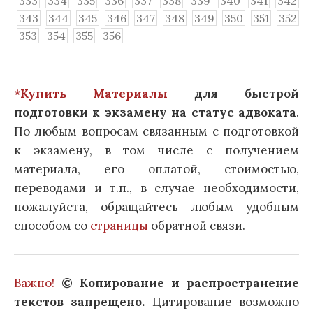
333
334
335
336
337
338
339
340
341
342
343
344
345
346
347
348
349
350
351
352
353
354
355
356
*
Купить Материалы
для быстрой
подготовки к экзамену на статус адвоката
.
По любым вопросам связанным с подготовкой
к экзамену, в том числе с получением
материала, его оплатой, стоимостью,
переводами и т.п., в случае необходимости,
пожалуйста, обращайтесь любым удобным
способом со
страницы
обратной связи.
Важно!
© Копирование и распространение
текстов запрещено.
Цитирование возможно