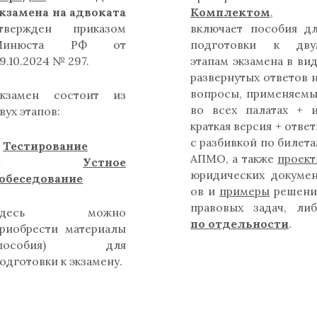
кзамена на адвоката
Комплектом
,
твержден приказом
включает пособия д
Минюста РФ от
подготовки к дву
9.10.2024 № 297.
этапам экзамена в ви
развернутых ответов 
вопросы, применяем
кзамен состоит из
во всех палатах + 
вух этапов:
краткая версия + отве
с разбивкой по билет
.
Тестирование
АПМО, а также
проек
2.
Устное
юридических докуме
обеседование
ов и
примеры
решени
правовых задач, ли
Здесь можно
по отдельности
.
риобрести материалы
(пособия) для
одготовки к экзамену.