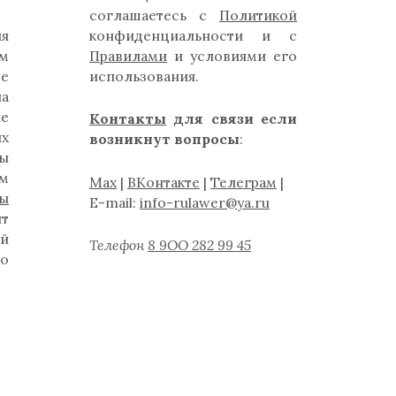
соглашаетесь с
Политикой
ля
конфиденциальности и с
м
Правилами
и условиями его
де
использования.
на
ые
Контакты
для связи если
их
возникнут вопросы
:
ты
ам
Max
|
ВКонтакте
|
Телеграм
|
ты
E-mail:
info-rulawer@ya.ru
нт
й
Телефон
8 9ОО 282 99 45
бо