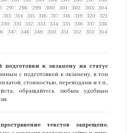
6
297
298
299
300
301
302
303
304
313
314
315
316
317
318
319
320
321
330
331
332
333
334
335
336
337
338
46
347
348
349
350
351
352
353
354
 подготовки к экзамену на статус
анным с подготовкой к экзамену, в том
платой, стоимостью, переводами и т.п.,
уйста, обращайтесь любым удобным
зи.
ространение текстов запрещено.
но с согласия владельца сайта и лишь