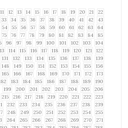
11
12
13
14
15
16
17
18
19
20
21
22
33
34
35
36
37
38
39
40
41
42
43
54
55
56
57
58
59
60
61
62
63
64
75
76
77
78
79
80
81
82
83
84
85
5
96
97
98
99
100
101
102
103
104
113
114
115
116
117
118
119
120
121
122
131
132
133
134
135
136
137
138
139
148
149
150
151
152
153
154
155
156
165
166
167
168
169
170
171
172
173
182
183
184
185
186
187
188
189
190
199
200
201
202
203
204
205
206
215
216
217
218
219
220
221
222
223
1
232
233
234
235
236
237
238
239
47
248
249
250
251
252
253
254
255
3
264
265
266
267
268
269
270
271
280
281
282
283
284
285
286
287
288