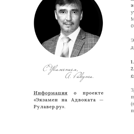
э
у
0
Э
д
1
с
Информация
о проекте
п
«Экзамен на Адвоката —
Рулавер.ру»
.
п