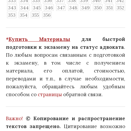
333
334
335
336
337
338
339
340
341
342
343
344
345
346
347
348
349
350
351
352
353
354
355
356
*
Купить Материалы
для быстрой
подготовки к экзамену на статус адвоката
.
По любым вопросам связанным с подготовкой
к экзамену, в том числе с получением
материала, его оплатой, стоимостью,
переводами и т.п., в случае необходимости,
пожалуйста, обращайтесь любым удобным
способом со
страницы
обратной связи.
Важно!
© Копирование и распространение
текстов запрещено.
Цитирование возможно