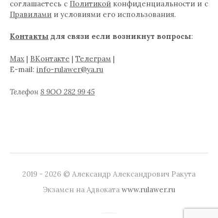
соглашаетесь с
Политикой
конфиденциальности и с
Правилами
и условиями его использования.
Контакты
для связи если возникнут вопросы
:
Max
|
ВКонтакте
|
Телеграм
|
E-mail:
info-rulawer@ya.ru
Телефон
8 9ОО 282 99 45
2019 - 2026 © Александр Александрович Ракута
Экзамен на Адвоката
www.rulawer.ru
|
Сделано на
WordPress
Тема:
Graphy
от Themegraphy