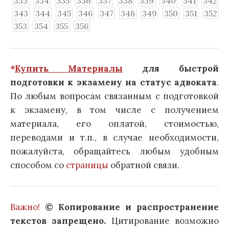
333
334
335
336
337
338
339
340
341
342
343
344
345
346
347
348
349
350
351
352
353
354
355
356
*
Купить Материалы
для быстрой
подготовки к экзамену на статус адвоката
.
По любым вопросам связанным с подготовкой
к экзамену, в том числе с получением
материала, его оплатой, стоимостью,
переводами и т.п., в случае необходимости,
пожалуйста, обращайтесь любым удобным
способом со
страницы
обратной связи.
Важно!
© Копирование и распространение
текстов запрещено.
Цитирование возможно