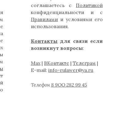
соглашаетесь с
Политикой
ля
конфиденциальности и с
м
Правилами
и условиями его
де
использования.
на
ые
Контакты
для связи если
их
возникнут вопросы
:
ты
ам
Max
|
ВКонтакте
|
Телеграм
|
ты
E-mail:
info-rulawer@ya.ru
нт
й
Телефон
8 9ОО 282 99 45
бо