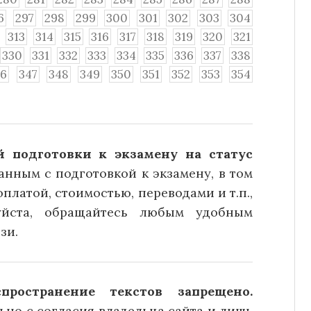
6
297
298
299
300
301
302
303
304
313
314
315
316
317
318
319
320
321
330
331
332
333
334
335
336
337
338
46
347
348
349
350
351
352
353
354
 подготовки к экзамену на статус
анным с подготовкой к экзамену, в том
платой, стоимостью, переводами и т.п.,
уйста, обращайтесь любым удобным
зи.
ространение текстов запрещено.
но с согласия владельца сайта и лишь