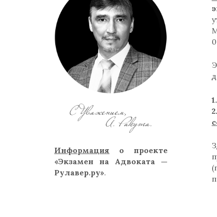
э
у
0
Э
д
1
с
Информация
о проекте
п
«Экзамен на Адвоката —
Рулавер.ру»
.
п