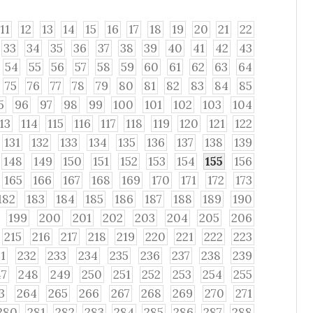
11
12
13
14
15
16
17
18
19
20
21
22
33
34
35
36
37
38
39
40
41
42
43
54
55
56
57
58
59
60
61
62
63
64
75
76
77
78
79
80
81
82
83
84
85
5
96
97
98
99
100
101
102
103
104
113
114
115
116
117
118
119
120
121
122
131
132
133
134
135
136
137
138
139
148
149
150
151
152
153
154
155
156
165
166
167
168
169
170
171
172
173
182
183
184
185
186
187
188
189
190
199
200
201
202
203
204
205
206
215
216
217
218
219
220
221
222
223
1
232
233
234
235
236
237
238
239
47
248
249
250
251
252
253
254
255
3
264
265
266
267
268
269
270
271
280
281
282
283
284
285
286
287
288