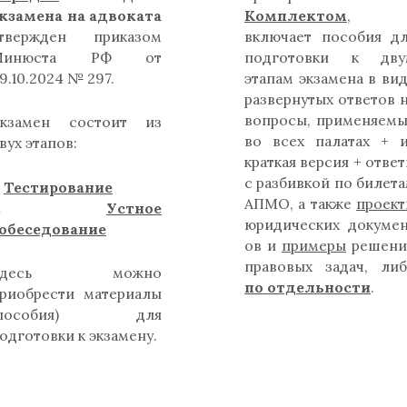
кзамена на адвоката
Комплектом
,
твержден приказом
включает пособия д
Минюста РФ от
подготовки к дву
9.10.2024 № 297.
этапам экзамена в ви
развернутых ответов 
вопросы, применяем
кзамен состоит из
во всех палатах + 
вух этапов:
краткая версия + отве
с разбивкой по билет
.
Тестирование
АПМО, а также
проек
2.
Устное
юридических докуме
обеседование
ов и
примеры
решени
правовых задач, ли
Здесь можно
по отдельности
.
риобрести материалы
(пособия) для
одготовки к экзамену.