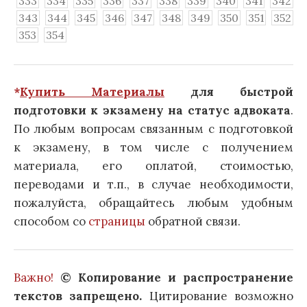
333
334
335
336
337
338
339
340
341
342
343
344
345
346
347
348
349
350
351
352
353
354
*
Купить Материалы
для быстрой
подготовки к экзамену на статус адвоката
.
По любым вопросам связанным с подготовкой
к экзамену, в том числе с получением
материала, его оплатой, стоимостью,
переводами и т.п., в случае необходимости,
пожалуйста, обращайтесь любым удобным
способом со
страницы
обратной связи.
Важно!
© Копирование и распространение
текстов запрещено.
Цитирование возможно