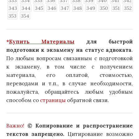
333
334
335
336
337
338
339
340
341
342
343
344
345
346
347
348
349
350
351
352
353
354
*
Купить Материалы
для быстрой
подготовки к экзамену на статус адвоката
.
По любым вопросам связанным с подготовкой
к экзамену, в том числе с получением
материала, его оплатой, стоимостью,
переводами и т.п., в случае необходимости,
пожалуйста, обращайтесь любым удобным
способом со
страницы
обратной связи.
Важно!
© Копирование и распространение
текстов запрещено.
Цитирование возможно