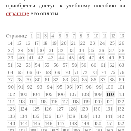
приобрести доступ к учебному пособию на
странице
его оплаты.
Страниц:
1
2
3
4
5
6
7
8
9
10
11
12
13
14
15
16
17
18
19
20
21
22
23
24
25
26
27
28
29
30
31
32
33
34
35
36
37
38
39
40
41
42
43
44
45
46
47
48
49
50
51
52
53
54
55
56
57
58
59
60
61
62
63
64
65
66
67
68
69
70
71
72
73
74
75
76
77
78
79
80
81
82
83
84
85
86
87
88
89
90
91
92
93
94
95
96
97
98
99
100
101
102
103
104
105
106
107
108
109
110
111
112
113
114
115
116
117
118
119
120
121
122
123
124
125
126
127
128
129
130
131
132
133
134
135
136
137
138
139
140
141
142
143
144
145
146
147
148
149
150
151
152
153
154
155
156
157
158
159
160
161
162
163