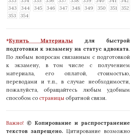
333
334
335
336
337
338
339
340
341
342
343
344
345
346
347
348
349
350
351
352
353
354
*
Купить Материалы
для быстрой
подготовки к экзамену на статус адвоката
.
По любым вопросам связанным с подготовкой
к экзамену, в том числе с получением
материала, его оплатой, стоимостью,
переводами и т.п., в случае необходимости,
пожалуйста, обращайтесь любым удобным
способом со
страницы
обратной связи.
Важно!
© Копирование и распространение
текстов запрещено.
Цитирование возможно