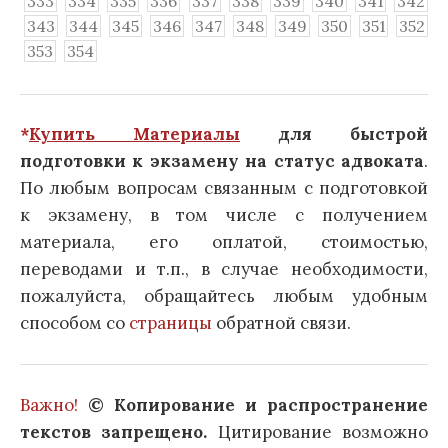
333
334
335
336
337
338
339
340
341
342
343
344
345
346
347
348
349
350
351
352
353
354
*
Купить Материалы
для быстрой
подготовки к экзамену на статус адвоката
.
По любым вопросам связанным с подготовкой
к экзамену, в том числе с получением
материала, его оплатой, стоимостью,
переводами и т.п., в случае необходимости,
пожалуйста, обращайтесь любым удобным
способом со
страницы
обратной связи.
Важно!
© Копирование и распространение
текстов запрещено.
Цитирование возможно