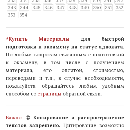
333
334
335
336
337
338
339
340
341
342
343
344
345
346
347
348
349
350
351
352
353
354
*
Купить Материалы
для быстрой
подготовки к экзамену на статус адвоката
.
По любым вопросам связанным с подготовкой
к экзамену, в том числе с получением
материала, его оплатой, стоимостью,
переводами и т.п., в случае необходимости,
пожалуйста, обращайтесь любым удобным
способом со
страницы
обратной связи.
Важно!
© Копирование и распространение
текстов запрещено.
Цитирование возможно