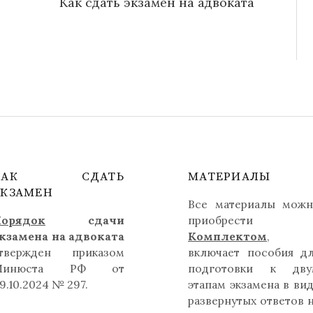
Как сдать экзамен на адвоката
КАК СДАТЬ
МАТЕРИАЛЫ
ЭКЗАМЕН
Все материалы мож
орядок
сдачи
приобрести
кзамена на адвоката
Комплектом
,
твержден приказом
включает пособия д
Минюста РФ от
подготовки к дву
9.10.2024 № 297.
этапам экзамена в ви
развернутых ответов 