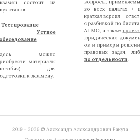
вопросы, применяем
кзамен состоит из
во всех палатах + 
вух этапов:
краткая версия + отве
с разбивкой по билет
.
Тестирование
АПМО, а также
проек
2.
Устное
юридических докуме
обеседование
ов и
примеры
решени
правовых задач, ли
Здесь можно
по отдельности
.
риобрести материалы
(пособия) для
одготовки к экзамену.
2019 - 2026 © Александр Александрович Ракута
Экзамен на Адвоката
www.rulawer.ru