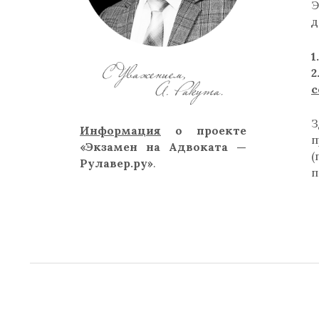
Э
д
1
с
Информация
о проекте
п
«Экзамен на Адвоката —
Рулавер.ру»
.
п