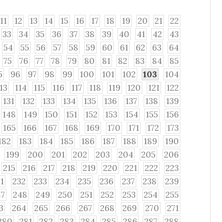
11
12
13
14
15
16
17
18
19
20
21
22
33
34
35
36
37
38
39
40
41
42
43
54
55
56
57
58
59
60
61
62
63
64
75
76
77
78
79
80
81
82
83
84
85
5
96
97
98
99
100
101
102
103
104
113
114
115
116
117
118
119
120
121
122
131
132
133
134
135
136
137
138
139
148
149
150
151
152
153
154
155
156
165
166
167
168
169
170
171
172
173
182
183
184
185
186
187
188
189
190
199
200
201
202
203
204
205
206
215
216
217
218
219
220
221
222
223
1
232
233
234
235
236
237
238
239
47
248
249
250
251
252
253
254
255
3
264
265
266
267
268
269
270
271
280
281
282
283
284
285
286
287
288