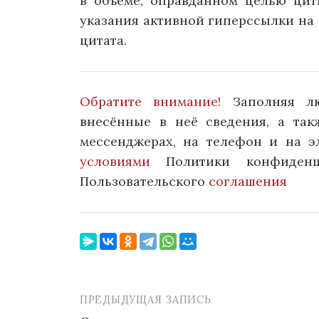
в объеме, оправданном целью цит
указания активной гиперссылки на 
цитата.
Обратите внимание!
Заполняя л
внесённые в неё сведения, а та
мессенджерах, на телефон и на э
условиями
Политики конфиденц
Пользовательского
соглашения
ПРЕДЫДУЩАЯ ЗАПИСЬ
Навигация