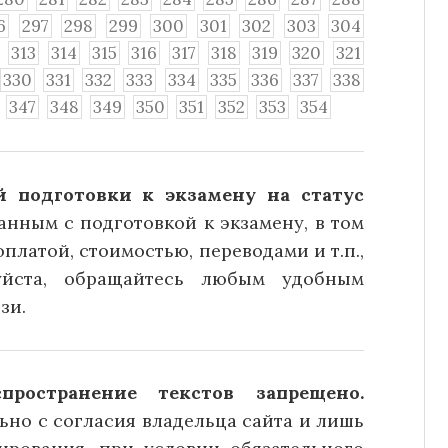
6
297
298
299
300
301
302
303
304
313
314
315
316
317
318
319
320
321
330
331
332
333
334
335
336
337
338
347
348
349
350
351
352
353
354
 подготовки к экзамену на статус
анным с подготовкой к экзамену, в том
платой, стоимостью, переводами и т.п.,
уйста, обращайтесь любым удобным
зи.
ространение текстов запрещено.
но с согласия владельца сайта и лишь