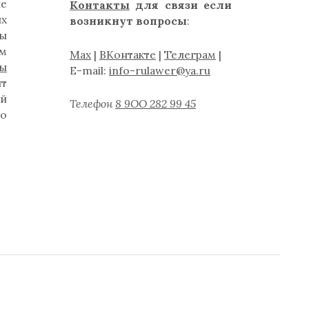
ые
Контакты
для связи если
их
возникнут вопросы
:
ты
ам
Max
|
ВКонтакте
|
Телеграм
|
ты
E-mail:
info-rulawer@ya.ru
нт
й
Телефон
8 9ОО 282 99 45
бо