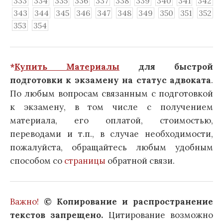
333
334
335
336
337
338
339
340
341
342
343
344
345
346
347
348
349
350
351
352
353
354
*
Купить Материалы
для быстрой
подготовки к экзамену на статус адвоката
.
По любым вопросам связанным с подготовкой
к экзамену, в том числе с получением
материала, его оплатой, стоимостью,
переводами и т.п., в случае необходимости,
пожалуйста, обращайтесь любым удобным
способом со
страницы
обратной связи.
Важно!
© Копирование и распространение
текстов запрещено.
Цитирование возможно