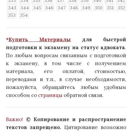
333
334
335
336
337
338
339
340
341
342
343
344
345
346
347
348
349
350
351
352
353
354
*
Купить Материалы
для быстрой
подготовки к экзамену на статус адвоката
.
По любым вопросам связанным с подготовкой
к экзамену, в том числе с получением
материала, его оплатой, стоимостью,
переводами и т.п., в случае необходимости,
пожалуйста, обращайтесь любым удобным
способом со
страницы
обратной связи.
Важно!
© Копирование и распространение
текстов запрещено.
Цитирование возможно